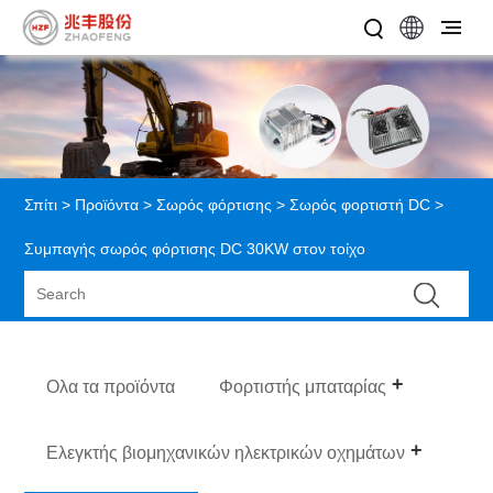
Σπίτι
>
Προϊόντα
>
Σωρός φόρτισης
>
Σωρός φορτιστή DC
>
Συμπαγής σωρός φόρτισης DC 30KW στον τοίχο
Ολα τα προϊόντα
Φορτιστής μπαταρίας
Ελεγκτής βιομηχανικών ηλεκτρικών οχημάτων