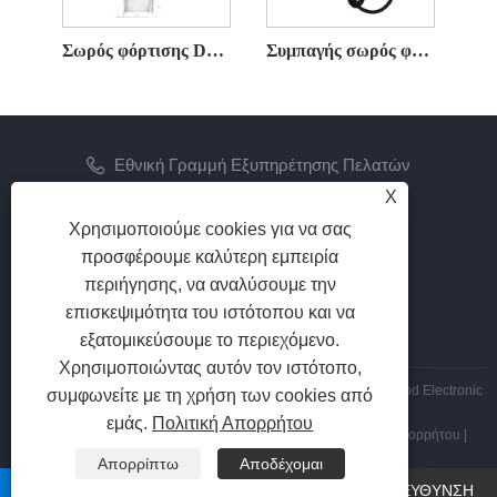
Σωρός φόρτισης DC τύπου στήλης 7KW
Συμπαγής σωρός φόρτισης DC 15/20 KW Επιτοίχιος
Εθνική Γραμμή Εξυπηρέτησης Πελατών
+86-571-22801174
X
Χρησιμοποιούμε cookies για να σας
ΗΛΕΚΤΡΟΝΙΚΗ ΔΙΕΥΘΥΝΣΗ
προσφέρουμε καλύτερη εμπειρία
zhangyan@hzfb.com
περιήγησης, να αναλύσουμε την
επισκεψιμότητα του ιστότοπου και να
ΑΚΟΛΟΥΘΗΣΕ ΜΑΣ
εξατομικεύσουμε το περιεχόμενο.
Χρησιμοποιώντας αυτόν τον ιστότοπο,
Πνευματικά δικαιώματα © 2026 Zhejiang Zhaofeng Mechanical and Electronic
συμφωνείτε με τη χρήση των cookies από
Co., Ltd. Με την επιφύλαξη παντός δικαιώματος.
εμάς.
Πολιτική Απορρήτου
Links
|
Sitemap
|
RSS
|
XML
|
Πολιτική Απορρήτου
|
Απορρίπτω
Αποδέχομαι
whatsapp
ΗΛΕΚΤΡΟΝΙΚΗ ΔΙΕΥΘΥΝΣΗ