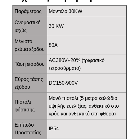
Παράμετρος
Μοντέλο 30KW
Ονομαστική
30 KW
ισχύς
Μέγιστο
80Α
ρεύμα εξόδου
AC380V±20% (τριφασικό
Τάση εισόδου
τετρασύρματο)
Εύρος τάσης
DC150-900V
εξόδου
Μονό πιστόλι (5 μέτρα καλώδιο
Πιστόλι
υψηλής ευελιξίας, ανθεκτικό στο
φόρτισης
κρύο και ανθεκτικό στη φθορά)
Επίπεδο
IP54
Προστασίας