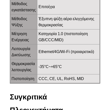
Μέθοδος
Επιτοίχια
εγκατάστασης
Μέθοδος
Έξυπνη ψύξη αέρα ελεγχόμενης
Ψύξης
θερμοκρασίας
Μέτρηση
Κατηγορία 1.0 (πιστοποίηση
Ενέργειας
GB/CCC/MID)
Λειτουργία
Ethernet/4G/Wi-Fi (προαιρετικό)
Δικτύωσης
Θερμοκρασία
-35°C~+65°C
λειτουργίας
Πιστοποίηση
CCC, CE, UL, RoHS, MID
Συγκριτικά