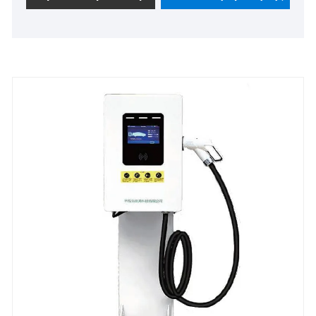
συμπαγής λύση φόρτισης μπορεί να παρέχει
αποτελεσματικά ισχύ σε ελαφρά επαγγελματικά
οχήματα, μεσαία/βαρέα φορτηγά, υβριδικά οχήματα,
αμιγώς ηλεκτρικά οχήματα και plug-in υβριδικά
οχήματα. Διαθέτει βαθμολογία προστασίας IP54,
δυνατότητα πλήρους φόρτισης 3 ωρών και
παγκόσμιες πιστοποιήσεις και χρησιμοποιείται
ευρέως σε κατοικημένες περιοχές, βιομηχανικά
πάρκα και βάσεις logistics.