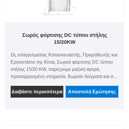
Σωρός φόρτισης DC τύπου στήλης
15/20KW
Ως επαγγελματίας Κατασκευαστής, Προμηθευτής και
Εργοστάσιο της Κίνας Σωρού φόρτισης DC τύπου
στήλης 15/20 KW, παρέχουμε μαζική αγορά,
προσαρμοσμένη υπηρεσία, δωρεάν δείγματα και σε
απόθεμα με τιμή Factory Direct. Αυτή η ανεξάρτητη
λύση τύπου στήλης τροφοδοτεί αποτελεσματικά
Διαβάστε περισσότερα
Αποστολή Ερώτησης
ελαφρά επαγγελματικά ηλεκτρικά οχήματα, φορτηγά
μεσαίας/βαρέως τύπου, υβριδικά, αμιγώς ηλεκτρικά
οχήματα και plug-in υβρίδια. Με προστασία IP55,
γρήγορη φόρτιση 2,5 ωρών και παγκόσμιες
πιστοποιήσεις CE/UL/CCC, χρησιμοποιείται ευρέως