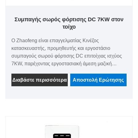
Συμπαγής σωρός φόρτισης DC 7KW στον
τοίχο
Ο Zhaofeng είναι επαγγελματίας Κινέζος
κατασκευαστής, προμηθευτής και εργοστάσιο
συμπαγούς σωρού φόρτισης DC επιτοίχιας ισχύος
7KW, παρέχοντας εργοστασιακή άμεση μαζική
αγορά, προσαρμοσμένες λύσεις, δωρεάν δείγματα
και άμεση προμήθεια. Αυτός ο σωρός φόρτισης
Διαβάστε περισσότερα
Αποστολή Ερώτησης
υιοθετεί συμπαγή σχεδιασμό, έχει ευρεία
συμβατότητα και συνοδεύεται από εγγύηση
ποιότητας 4 ετών, που χρησιμοποιείται σε
κατοικημένες περιοχές, γραφικά σημεία, ξενοδοχεία,
πάρκα logistics και εμπορικά συγκροτήματα. Η
υψηλή απόδοση φόρτισης, η εύκολη εγκατάσταση
και η αξιόπιστη ποιότητά του μπορούν να καλύψουν