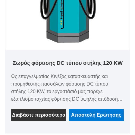
Σωρός φόρτισης DC τύπου στήλης 120 KW
Ως επαγγελματίας Κινέζος κατασκευαστής και
προμηθευτής πασσάλων φόρτισης DC τύπου
στήλης 120 KW, το εργοστάσιό μας παρέχει
εξοπλισμό ταχείας φόρτισης DC υψηλής απόδοσης.
Υποστηρίζουμε τις μαζικές αγορές και την
προσαρμογή, προσφέρουμε δειγματοληπτικές
Διαβάστε περισσότερα
Αποστολή Ερώτησης
δοκιμές και παρέχουμε τιμές απευθείας από το
εργοστάσιο. Ο σωρός φόρτισης DC τύπου στήλης