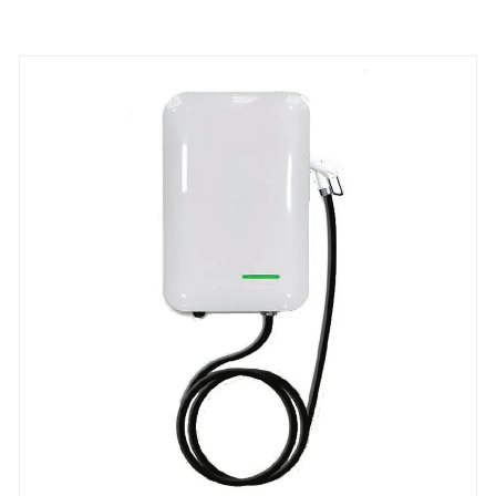
120 KW έχει σχεδιαστεί για περιοχές εξυπηρέτησης
αυτοκινητοδρόμων και αστικούς δημόσιους
σταθμούς ταχείας φόρτισης. Υιοθετεί αποτελεσματική
τεχνολογία υγρής ψύξης, η οποία μπορεί να
αναπληρώσει 200 ​​χιλιόμετρα αυτονομίας για
ηλεκτρικά οχήματα μέσα σε 15 λεπτά. Τα προϊόντα
μας έχουν εφαρμοστεί με επιτυχία στα ευρωπαϊκά
δίκτυα αυτοκινητοδρόμων, επιτυγχάνοντας
αποτελεσματική λειτουργία με μέσο όρο 60
οχημάτων που εξυπηρετούνται ανά σωρό ανά
ημέρα, εξασφαλίζοντας 99,5% διαθεσιμότητα
εξοπλισμού.