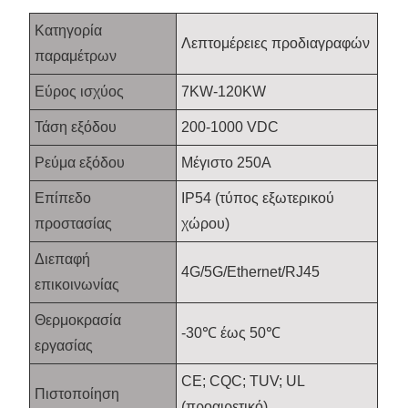
Κατηγορία
Λεπτομέρειες προδιαγραφών
παραμέτρων
Εύρος ισχύος
7KW-120KW
Τάση εξόδου
200-1000 VDC
Ρεύμα εξόδου
Μέγιστο 250Α
Επίπεδο
IP54 (τύπος εξωτερικού
προστασίας
χώρου)
Διεπαφή
4G/5G/Ethernet/RJ45
επικοινωνίας
Θερμοκρασία
-30℃ έως 50℃
εργασίας
CE; CQC; TUV; UL
Πιστοποίηση
(προαιρετικό)