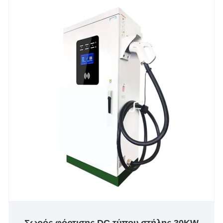
σε ανοιχτούς χώρους στάθμευσης,
αυτοκινητόδρομους και κόμβους logistics, τους
οποίους εμπιστεύονται πελάτες στην ΕΕ, τις ΗΠΑ
και τη Νοτιοανατολική Ασία.