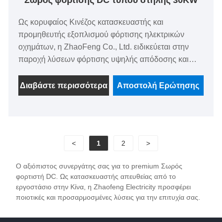
Σωρός φόρτισης DC τύπου στήλης 30KW
Ως κορυφαίος Κινέζος κατασκευαστής και
προμηθευτής εξοπλισμού φόρτισης ηλεκτρικών
οχημάτων, η ZhaoFeng Co., Ltd. ειδικεύεται στην
παροχή λύσεων φόρτισης υψηλής απόδοσης και
υψηλής αξιοπιστίας. Οι πάσσαλοι φόρτισης DC
τύπου στήλης 30 KW έχουν σχεδιαστεί για σενάρια
Διαβάστε περισσότερα
Αποστολή Ερώτησης
όπως δημόσιοι σταθμοί φόρτισης, εμπορικοί χώροι
στάθμευσης και πάρκα logistics. Είναι πλήρως
συμβατά με διάφορους τύπους οχημάτων,
συμπεριλαμβανομένων των ελαφρών
<
1
2
>
επαγγελματικών ηλεκτρικών οχημάτων, των μεσαίων
και βαρέων φορτηγών, των υβριδικών οχημάτων και
Ο αξιόπιστος συνεργάτης σας για το premium Σωρός
των αμιγώς ηλεκτρικών οχημάτων, προσφέροντας
φορτιστή DC. Ως κατασκευαστής απευθείας από το
αποτελεσματική και σταθερή απόδοση, στιβαρή
εργοστάσιο στην Κίνα, η Zhaofeng Electricity προσφέρει
αντοχή και ευέλικτη εγκατάσταση. Υποστηρίζουμε τις
ποιοτικές και προσαρμοσμένες λύσεις για την επιτυχία σας.
άμεσες πωλήσεις εργοστασίων, τις μαζικές
προμήθειες και τις προσαρμοσμένες υπηρεσίες,