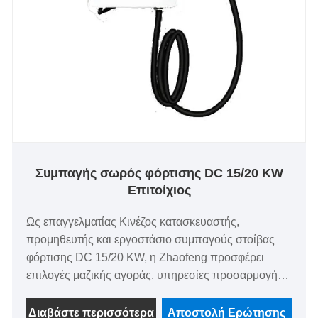
Συμπαγής σωρός φόρτισης DC 15/20 KW
Επιτοίχιος
Ως επαγγελματίας Κινέζος κατασκευαστής,
προμηθευτής και εργοστάσιο συμπαγούς στοίβας
φόρτισης DC 15/20 KW, η Zhaofeng προσφέρει
επιλογές μαζικής αγοράς, υπηρεσίες προσαρμογής,
δωρεάν δείγματα και διαθεσιμότητα αποθεμάτων,
πωλώντας σε άμεσες εργοστασιακές τιμές. Αυτή η
Διαβάστε περισσότερα
Αποστολή Ερώτησης